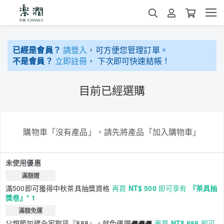
已經是會員？
請登入
，可方便您管理訂單。
不是會員？
立即註冊
， 下次即可快速結帳！
目前已經選購
購物車「沒有產品」，請先將產品「加入購物車」
未使用優惠
滿額贈
滿500即可獲得中秋茶具抽獎資格
再買
NT$ 500
即可享有
『茶具抽
獎卷』* 1
滿額免運
父親節加碼全家取貨『888』，就免運囉🚚🚚🚚
再買
NT$ 888
即可