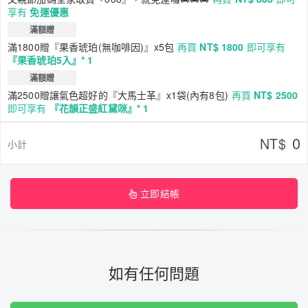
享有
免運優惠
滿額贈
滿1800贈『果香琥珀(無咖啡因)』x5包
再買
NT$ 1800
即可享有
『果香琥珀5入』* 1
滿額贈
滿2500贈讓氣色超好的『大馬士革』x1袋(內有8包)
再買
NT$ 2500
即可享有
『花韻正盛紅黛咪』* 1
0
NT$
小計
立即結帳
如有任何問題