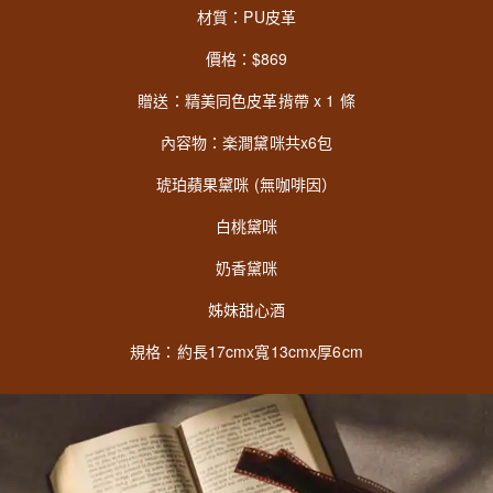
材質：PU皮革
價格：$869
贈送：精美同色皮革揹帶 x 1 條
內容物：楽澗黛咪共x6包
琥珀蘋果黛咪 (無咖啡因）
白桃黛咪
奶香黛咪
姊妹甜心酒
規格：約長17cmx寬13cmx厚6cm