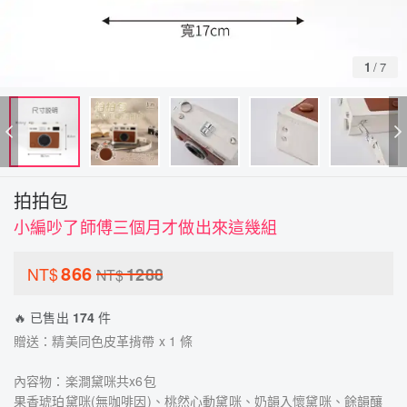
1
/
7
拍拍包
小編吵了師傅三個月才做出來這幾組
866
NT$
1288
NT$
🔥 已售出
174
件
贈送：精美同色皮革揹帶 x 1 條
內容物：楽澗黛咪共x6包
果香琥珀黛咪(無咖啡因)、桃然心動黛咪、奶韻入懷黛咪、餘韻釀