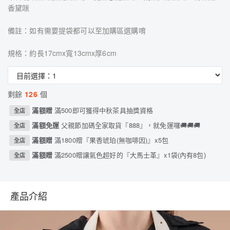
香黛咪
備註：如有需要提袋都可以至加購區選購唷
規格：約長17cmx寬13cmx厚6cm
剩餘
126
個
滿額贈
滿500即可獲得中秋茶具抽獎資格
全店
滿額免運
父親節加碼全家取貨『888』，就免運囉🚚🚚🚚
全店
滿額贈
滿1800贈『果香琥珀(無咖啡因)』x5包
全店
滿額贈
滿2500贈讓氣色超好的『大馬士革』x1袋(內有8包)
全店
產品介紹