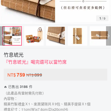
1
/
9
竹息琥光
『竹息琥光』喝完還可以當竹席
759
NT$
899
NT$
🔥 已售出
3186
件
（此產品有雷射需先付款）
內容物：
精美竹製禮盒Ｘ1、楽澗黛咪共Ｘ9包、精美手提袋Ｘ1個
禮盒尺寸：11cm(W)x7.6cm(D)x20cm(H)