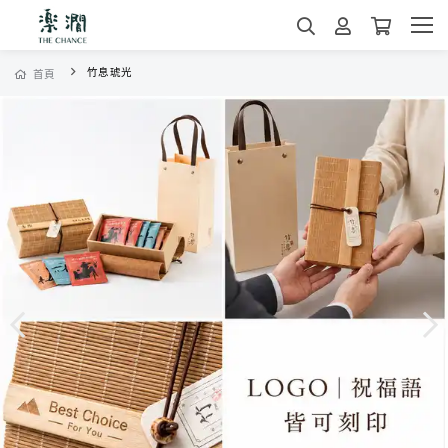
竹息琥光
首頁