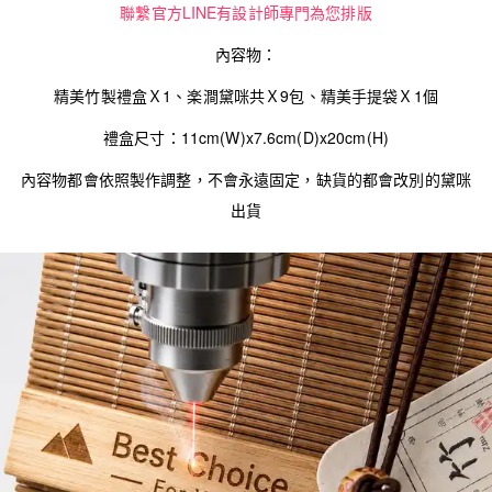
聯繫官方LINE有設計師專門為您排版
內容物：
精美竹製禮盒Ｘ1、楽澗黛咪共Ｘ9包、精美手提袋Ｘ1個
禮盒尺寸：11cm(W)x7.6cm(D)x20cm(H)
內容物都會依照製作調整，不會永遠固定，缺貨的都會改別的黛咪
出貨