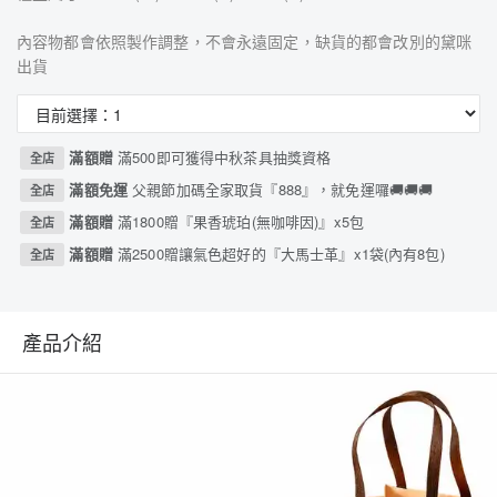
內容物都會依照製作調整，不會永遠固定，缺貨的都會改別的黛咪
出貨
滿額贈
滿500即可獲得中秋茶具抽獎資格
全店
滿額免運
父親節加碼全家取貨『888』，就免運囉🚚🚚🚚
全店
滿額贈
滿1800贈『果香琥珀(無咖啡因)』x5包
全店
滿額贈
滿2500贈讓氣色超好的『大馬士革』x1袋(內有8包)
全店
產品介紹