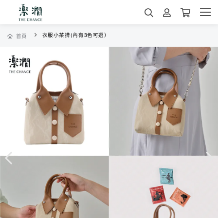
衣服小茶揹(內有3色可選）
首頁