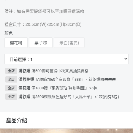
備註：如有需要提袋都可以至加購區選購唷
禮盒尺寸：20.5cm(W)x25cm(H)x8cm(D)
顏色
櫻花粉
栗子棕
米白
滿額贈
滿500即可獲得中秋茶具抽獎資格
全店
滿額免運
父親節加碼全家取貨『888』，就免運囉🚚🚚🚚
全店
滿額贈
滿1800贈『果香琥珀(無咖啡因)』x5包
全店
滿額贈
滿2500贈讓氣色超好的『大馬士革』x1袋(內有8包)
全店
產品介紹