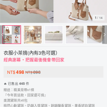
1
/
14
衣服小茶揹(內有3色可選）
經典謝幕・把握最後機會帶回家
498
NT$
898
NT$
🔥 已售出
445
件
贈送：精美背帶x1條
『今年買這款，回家還可揹』
楽澗黛咪共x6包
桃然心動黛咪、奶韻入懷黛咪、餘韻釀香黛咪、果香琥珀黛咪