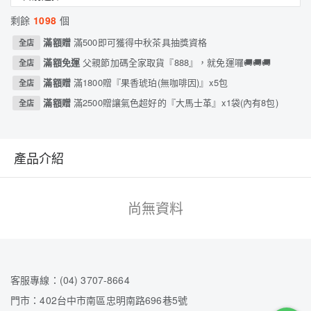
剩餘
1098
個
滿額贈
滿500即可獲得中秋茶具抽獎資格
全店
滿額免運
父親節加碼全家取貨『888』，就免運囉🚚🚚🚚
全店
滿額贈
滿1800贈『果香琥珀(無咖啡因)』x5包
全店
滿額贈
滿2500贈讓氣色超好的『大馬士革』x1袋(內有8包)
全店
產品介紹
尚無資料
客服專線：(04) 3707-8664
門市：402台中市南區忠明南路696巷5號